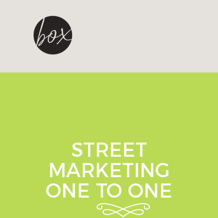
STREET
MARKETING
ONE TO ONE