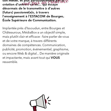
vue par sa créatrice
son métier, et plus particulièrement par la
création d'univers variés... qui essaye
désormais de le transmettre à d'autres
(futurs) passionné(e)s, à travers
l'enseignement à l'ESTACOM de Bourges,
École Supérieure de Communication.
Implantée près d'Issoudun, entre Bourges et
Châteauroux, MédiaBox a un objectif simple,
mais plutôt clair e
t efficace : faire parler de vous
et de votre marque, à travers différents
domaines de compétences. Communic
ation,
publicité, promotion, événementiel, graphisme,
ou encore Web & digital... De manière originale
VOUS
et impactante, mais avant tout qui
ressemble.